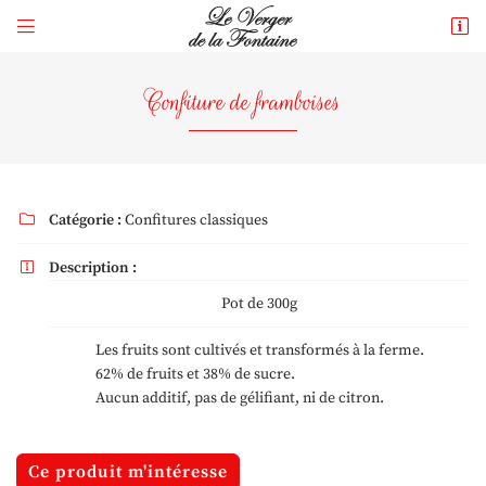


265 rue du Gué
41250 Mont-près-Chambord
Confiture de framboises
06 73 73 43 39
Catégorie :
Confitures classiques

Description :

Pot de 300g
Adresse email de réception

Les fruits sont cultivés et transformés à la ferme.
62% de fruits et 38% de sucre.
En cochant cette case, vous consentez à recevoir nos propositions commerciales à
l'adresse email indiqué ci-dessus. Vous pouvez vous désinscrire à tout moment en
Aucun additif, pas de gélifiant, ni de citron.
utilisant
le formulaire de désinscription
.
Inscription
Ce produit m'intéresse