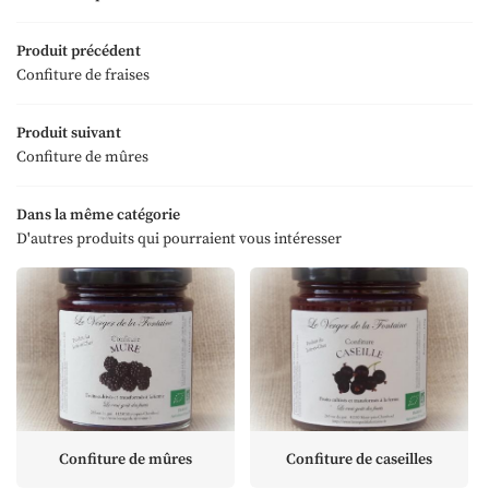
Accueil
Produit précédent
06 73 73 43 3
Confiture de fraises
'exploitation
os produits
Produit suivant
Confiture de mûres
Les cultures
 nous trouver
Dans la même catégorie
Restez infor
D'autres produits qui pourraient vous intéresser
Avis
Lettre d'inform
Actualités
Contact
Rejoignez-nous
Confiture de mûres
Confiture de caseilles