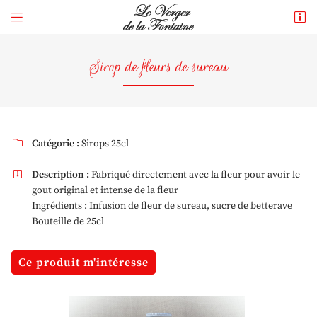


265 rue du Gué
41250 Mont-près-Chambord
Sirop de fleurs de sureau
06 73 73 43 39
Catégorie :
Sirops 25cl

Description :
Fabriqué directement avec la fleur pour avoir le

gout original et intense de la fleur
Ingrédients : Infusion de fleur de sureau, sucre de betterave
Adresse email de réception

Bouteille de 25cl
En cochant cette case, vous consentez à recevoir nos propositions commerciales à
l'adresse email indiqué ci-dessus. Vous pouvez vous désinscrire à tout moment en
Ce produit m'intéresse
utilisant
le formulaire de désinscription
.
Inscription