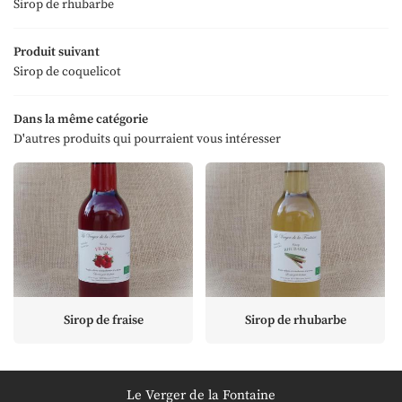
Accueil
Sirop de rhubarbe
06 73 73 43 3
'exploitation
Produit suivant
Sirop de coquelicot
os produits
Les cultures
Dans la même catégorie
D'autres produits qui pourraient vous intéresser
 nous trouver
Restez infor
Avis
Lettre d'inform
Actualités
Contact
Rejoignez-nous
Sirop de fraise
Sirop de rhubarbe
Le Verger de la Fontaine