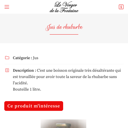


265 rue du Gué
41250 Mont-près-Chambord
Jus de rhubarbe
06 73 73 43 39
Catégorie :
Jus

Description :
C'est une boisson originale très désaltérante qui

est travaillée pour avoir toute la saveur de la rhubarbe sans
l'acidité.
Adresse email de réception

Bouteille 1 litre.
En cochant cette case, vous consentez à recevoir nos propositions commerciales à
l'adresse email indiqué ci-dessus. Vous pouvez vous désinscrire à tout moment en
Ce produit m'intéresse
utilisant
le formulaire de désinscription
.
Inscription