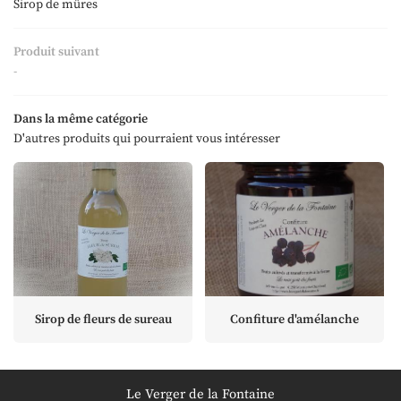
Accueil
Sirop de mûres
06 73 73 43 3
'exploitation
Produit suivant
-
os produits
Les cultures
Dans la même catégorie
D'autres produits qui pourraient vous intéresser
 nous trouver
Restez infor
Avis
Lettre d'inform
Actualités
Contact
Rejoignez-nous
Sirop de fleurs de sureau
Confiture d'amélanche
Le Verger de la Fontaine