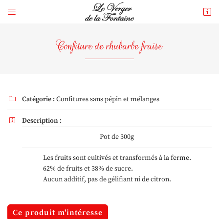


265 rue du Gué
41250 Mont-près-Chambord
Confiture de rhubarbe fraise
06 73 73 43 39
Catégorie :
Confitures sans pépin et mélanges

Description :

Pot de 300g
Adresse email de réception

Les fruits sont cultivés et transformés à la ferme.
62% de fruits et 38% de sucre.
En cochant cette case, vous consentez à recevoir nos propositions commerciales à
l'adresse email indiqué ci-dessus. Vous pouvez vous désinscrire à tout moment en
Aucun additif, pas de gélifiant ni de citron.
utilisant
le formulaire de désinscription
.
Inscription
Ce produit m'intéresse