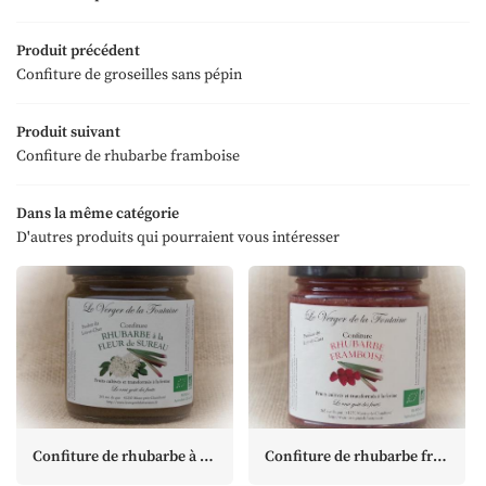
Accueil
Produit précédent
06 73 73 43 3
Confiture de groseilles sans pépin
'exploitation
os produits
Produit suivant
Confiture de rhubarbe framboise
Les cultures
 nous trouver
Dans la même catégorie
Restez infor
D'autres produits qui pourraient vous intéresser
Avis
Lettre d'inform
Actualités
Contact
Rejoignez-nous
Confiture de rhubarbe à la fleur de sureau
Confiture de rhubarbe framboise